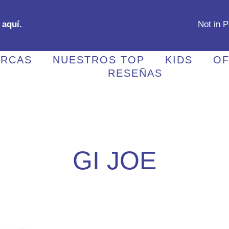
 aquí.
Not in 
RCAS
NUESTROS TOP
KIDS
OF
RESEÑAS
GI JOE