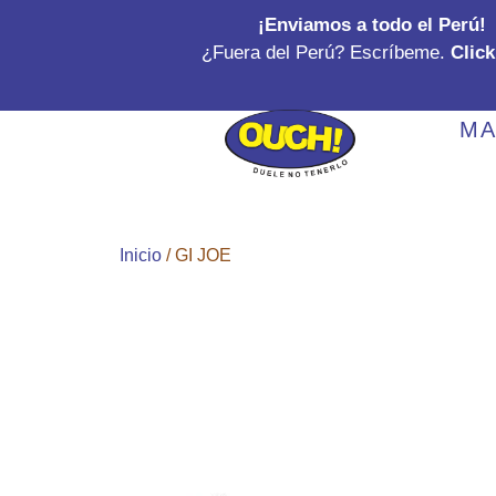
Ir
¡Enviamos a todo el Perú!
al
¿Fuera del Perú? Escríbeme.
Click
contenido
MA
Inicio
/ GI JOE