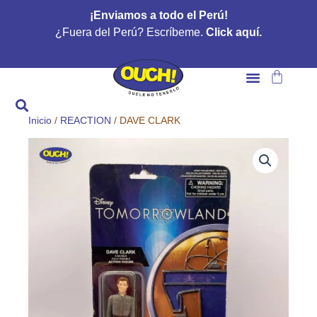
Ir
¡Enviamos a todo el Perú!
al
¿Fuera del Perú? Escríbeme.
Click aquí.
contenido
Carrito
Inicio
/
REACTION
/ DAVE CLARK