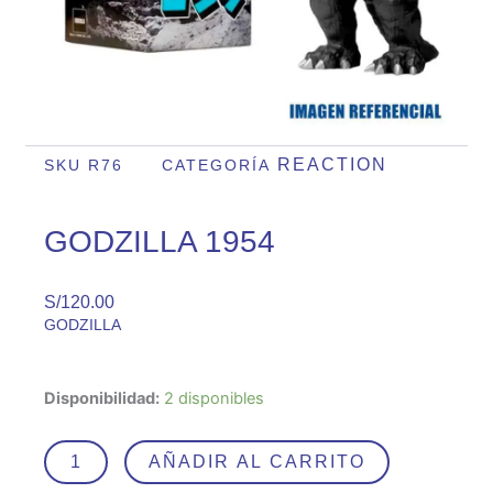
REACTION
SKU
R76
CATEGORÍA
GODZILLA 1954
S/
120.00
GODZILLA
GODZILLA
Disponibilidad:
2 disponibles
1954
cantidad
AÑADIR AL CARRITO