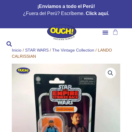
Ir
¡Enviamos a todo el Perú!
al
¿Fuera del Perú? Escríbeme.
Click aquí.
contenido
Carrito
Inicio
/
STAR WARS
/
The Vintage Collection
/ LANDO
CALRISSIAN