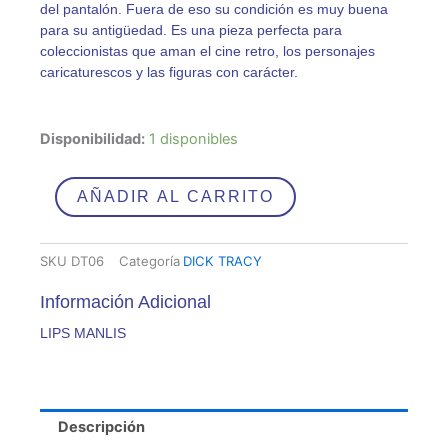
del pantalón. Fuera de eso su condición es muy buena
para su antigüedad. Es una pieza perfecta para
coleccionistas que aman el cine retro, los personajes
caricaturescos y las figuras con carácter.
LIPS
Disponibilidad:
1 disponibles
MANLIS
cantidad
AÑADIR AL CARRITO
SKU
DT06
Categoría
DICK TRACY
Información Adicional
LIPS MANLIS
Descripción