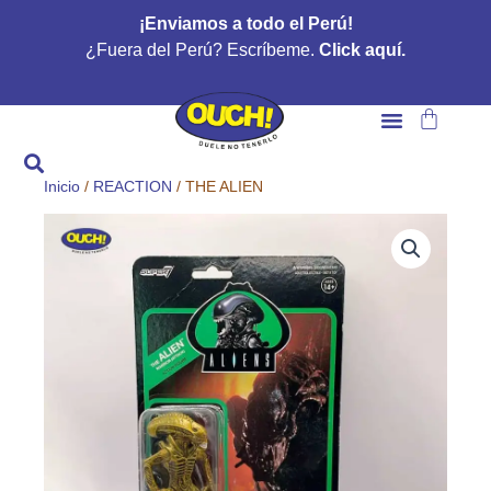
Ir
¡Enviamos a todo el Perú!
al
¿Fuera del Perú? Escríbeme.
Click aquí.
contenido
Carrito
Inicio
/
REACTION
/ THE ALIEN