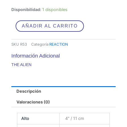
THE
Disponibilidad:
1 disponibles
ALIEN
cantidad
AÑADIR AL CARRITO
SKU
R53
Categoría
REACTION
Información Adicional
THE ALIEN
Descripción
Valoraciones (0)
Alto
4" / 11 cm