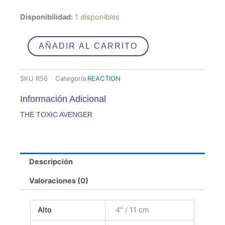
THE
Disponibilidad:
1 disponibles
TOXIC
AVENGER
cantidad
AÑADIR AL CARRITO
SKU
R56
Categoría
REACTION
Información Adicional
THE TOXIC AVENGER
Descripción
Valoraciones (0)
Alto
4" / 11 cm