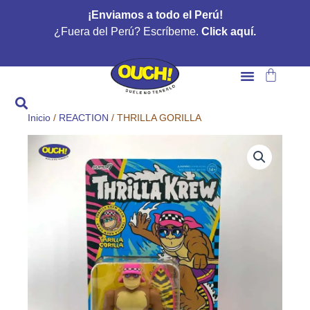
Ir
¡Enviamos a todo el Perú!
al
¿Fuera del Perú? Escríbeme.
Click aquí.
contenido
Carrito
Inicio
/
REACTION
/ THRILLA GORILLA