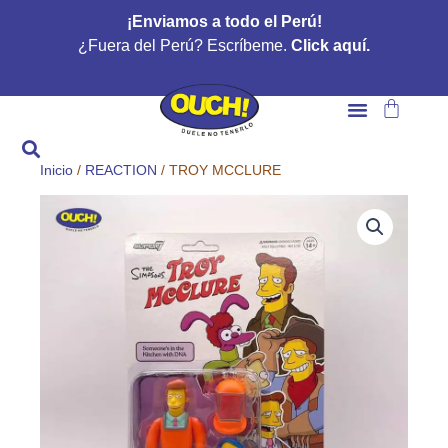
Ir
¡Enviamos a todo el Perú!
al
¿Fuera del Perú? Escríbeme.
Click aquí.
contenido
Carrito
Inicio
/
REACTION
/ TROY MCCLURE