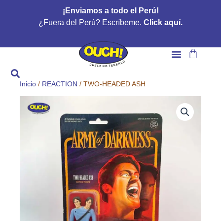
Ir
¡Enviamos a todo el Perú!
al
¿Fuera del Perú? Escríbeme.
Click aquí.
contenido
Carrito
Inicio
/
REACTION
/ TWO-HEADED ASH