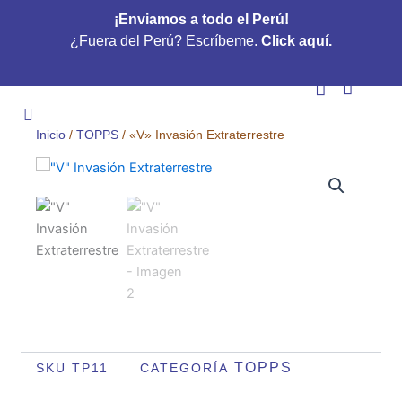
Ir
¡Enviamos a todo el Perú!
al
¿Fuera del Perú? Escríbeme.
Click aquí.
contenido
Carrito
NUESTROS TOP
Inicio
/
TOPPS
/ «V» Invasión Extraterrestre
TOPPS
SKU
TP11
CATEGORÍA