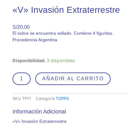
«V» Invasión Extraterrestre
S/
20.00
El sobre se encuentra sellado. Contiene 4 figuritas.
Procedencia Argentina
"V"
Disponibilidad:
3 disponibles
Invasión
Extraterrestre
cantidad
AÑADIR AL CARRITO
SKU
TP11
Categoría
TOPPS
Información Adicional
«V» Invasión Extraterrestre