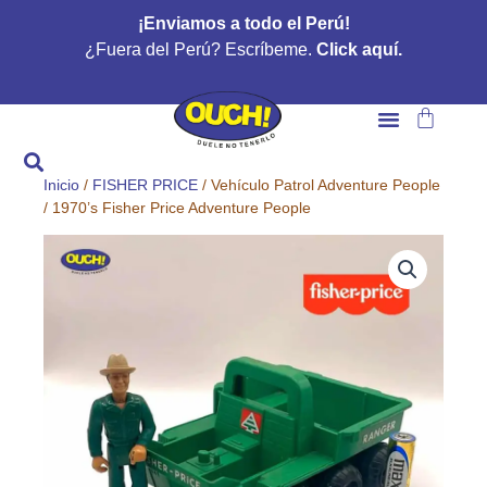
Ir
¡Enviamos a todo el Perú!
al
¿Fuera del Perú? Escríbeme.
Click aquí.
contenido
Carrito
Inicio
/
FISHER PRICE
/ Vehículo Patrol Adventure People
/ 1970’s Fisher Price Adventure People