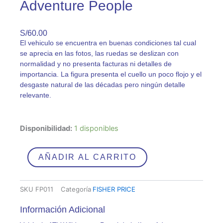
Adventure People
S/
60.00
El vehiculo se encuentra en buenas condiciones tal cual
se aprecia en las fotos, las ruedas se deslizan con
normalidad y no presenta facturas ni detalles de
importancia. La figura presenta el cuello un poco flojo y el
desgaste natural de las décadas pero ningún detalle
relevante.
Vehículo
Disponibilidad:
1 disponibles
Patrol
Adventure
People
AÑADIR AL CARRITO
/
1970's
Fisher
SKU
FP011
Categoría
FISHER PRICE
Price
Adventure
Información Adicional
People