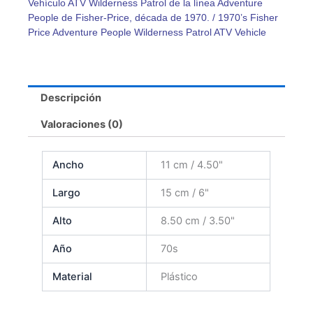
Vehículo ATV Wilderness Patrol de la línea Adventure
cantidad
People de Fisher-Price, década de 1970. / 1970’s Fisher
Price Adventure People Wilderness Patrol ATV Vehicle
Descripción
Valoraciones (0)
Ancho
11 cm / 4.50"
Largo
15 cm / 6"
Alto
8.50 cm / 3.50"
Año
70s
Material
Plástico