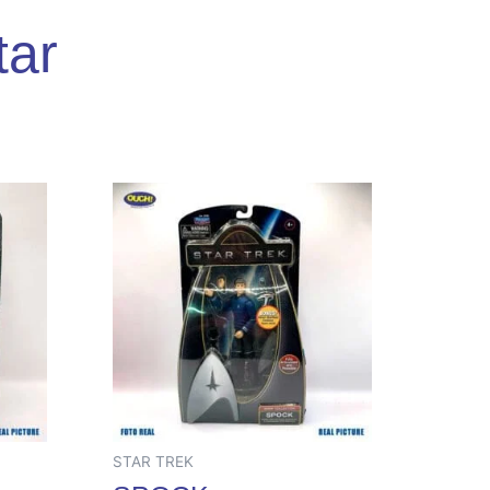
tar
STAR TREK