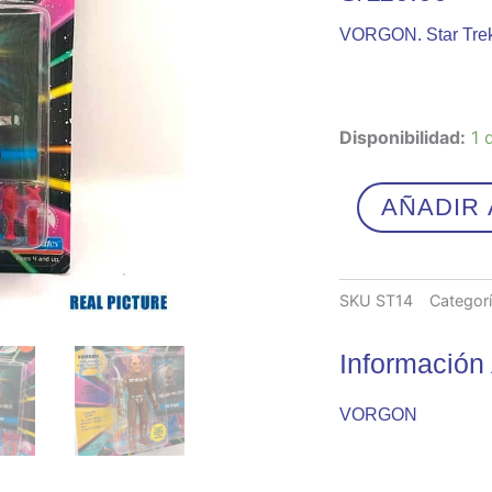
VORGON. Star Trek
VORGON
Disponibilidad:
1 
cantidad
AÑADIR 
SKU
ST14
Categor
Información 
VORGON