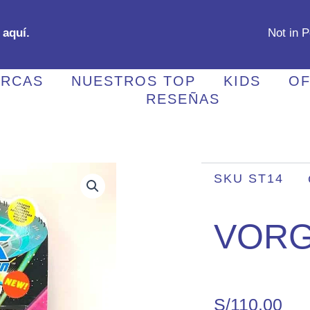
 aquí.
Not in 
RCAS
NUESTROS TOP
KIDS
OF
RESEÑAS
SKU
ST14
VOR
S/
110.00