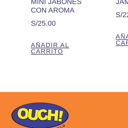
MINI JABONES
JAM
CON AROMA
S/
2
S/
25.00
AÑ
CA
AÑADIR AL
CARRITO