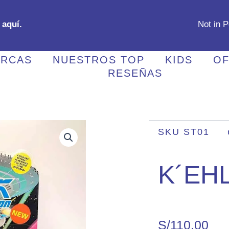
 aquí.
Not in 
RCAS
NUESTROS TOP
KIDS
OF
RESEÑAS
SKU
ST01
K´EH
S/
110.00