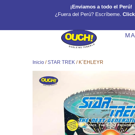
Ir
¡Enviamos a todo el Perú!
al
¿Fuera del Perú? Escríbeme.
Click
contenido
MA
Inicio
/
STAR TREK
/ K´EHLEYR