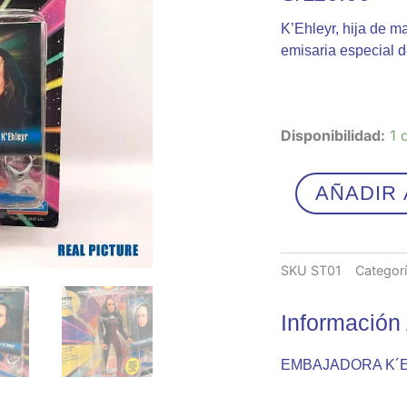
K’Ehleyr, hija de 
emisaria especial d
K
Disponibilidad:
1 
´EHLEYR
cantidad
AÑADIR 
SKU
ST01
Categor
Información 
EMBAJADORA K´E