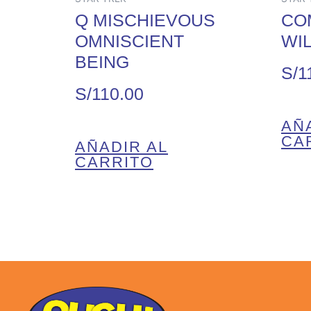
Q MISCHIEVOUS
CO
OMNISCIENT
WIL
BEING
S/
1
S/
110.00
AÑ
CA
AÑADIR AL
CARRITO